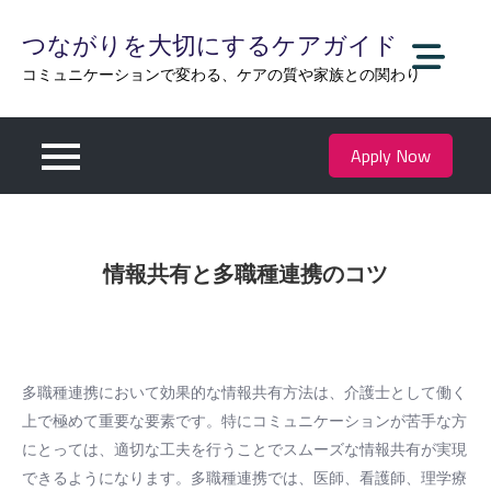
Skip
つながりを大切にするケアガイド
to
content
コミュニケーションで変わる、ケアの質や家族との関わり
Apply Now
情報共有と多職種連携のコツ
多職種連携において効果的な情報共有方法は、介護士として働く
上で極めて重要な要素です。特にコミュニケーションが苦手な方
にとっては、適切な工夫を行うことでスムーズな情報共有が実現
できるようになります。多職種連携では、医師、看護師、理学療